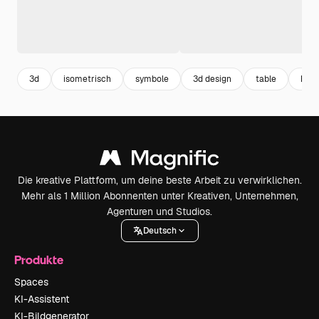
3d
isometrisch
symbole
3d design
table
haus
Die kreative Plattform, um deine beste Arbeit zu verwirklichen.
Mehr als 1 Million Abonnenten unter Kreativen, Unternehmen,
Agenturen und Studios.
Deutsch
Produkte
Spaces
KI-Assistent
KI-Bildgenerator