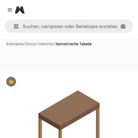
Magnific
Close menu
Nach B
Startseite
/
Stock
/
Vektoren
/
Isometrische Tabelle
Premium