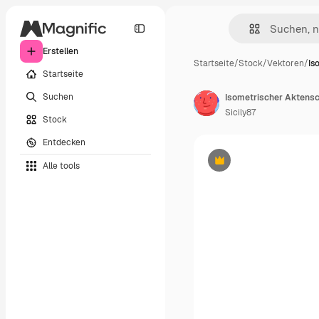
Erstellen
Startseite
/
Stock
/
Vektoren
/
Is
Startseite
Suchen
Isometrischer Aktens
Sicily87
Stock
Entdecken
Alle tools
Premium