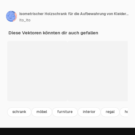
Isometrischer Holzschrank für die Aufbewahrung von Kleiderschränken, Sachen oder Büchern. Dekorationsvorlage für Holzmöbel.
Ito_Ito
Diese Vektoren könnten dir auch gefallen
schrank
möbel
furniture
interior
regal
home 