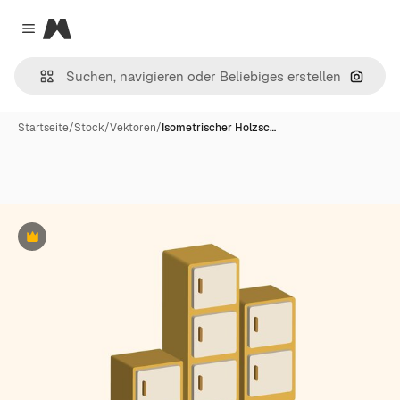
Magnific
Close menu
Nach B
Startseite
/
Stock
/
Vektoren
/
Isometrischer Holzsc…
Premium