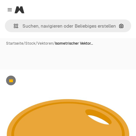
Magnific
Close menu
Nach B
Startseite
/
Stock
/
Vektoren
/
Isometrischer Vektor…
Premium