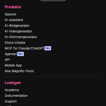
Produkte
Spaces
KI-Assistent
KI-Bildgenerator
KI-Videogenerator
KI-Stimmengenerator
Stock-Inhalte
MCP für Claude/ChatGPT
Neu
Agenten
Neu
API
Mobile App
Alle Magnific-Tools
Loslegen
Academy
Dokumentation
Support