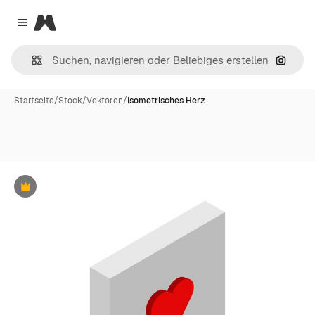
Magnific
Close menu
Nach B
Startseite
/
Stock
/
Vektoren
/
Isometrisches Herz
Premium