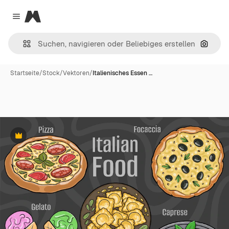
Magnific
Close menu
Nach B
Startseite
/
Stock
/
Vektoren
/
Italienisches Essen …
Premium