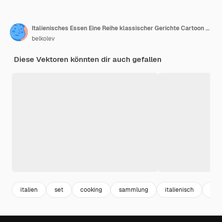
Italienisches Essen Eine Reihe klassischer Gerichte Cartoon handgezeichnete Illustration
belkolev
Diese Vektoren könnten dir auch gefallen
italien
set
cooking
sammlung
italienisch
car