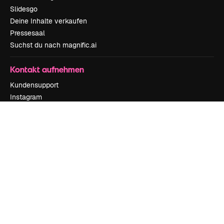
Slidesgo
Deine Inhalte verkaufen
Pressesaal
Suchst du nach magnific.ai
Kontakt aufnehmen
Kundensupport
Instagram
YouTube
LinkedIn
TikTok
Discord
X
Reddit
Copyright © 2010-
2026
Freepik Company S.L.U.
Alle Rechte vorbehalten
.