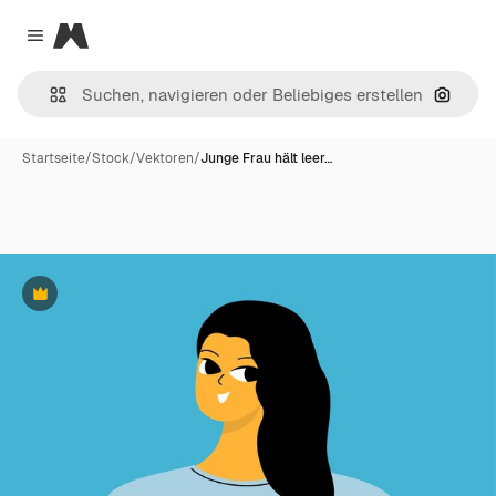
Magnific
Close menu
Nach B
Startseite
/
Stock
/
Vektoren
/
Junge Frau hält leer…
Premium