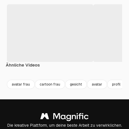
Ähnliche Videos
Premium
Premium
Premium
Premium
avatar frau
cartoon frau
gesicht
avatar
profil
Die kreative Plattform, um deine beste Arbeit zu verwirklichen.