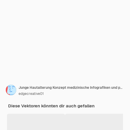
Junge Hautalterung Konzept medizinische Infografiken und pädagogisches Material Anatomie und Biologie Dermis
edgecreative01
Diese Vektoren könnten dir auch gefallen