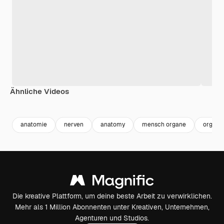
Ähnliche Videos
Premium
Premium
Premium
Premium
Generiert v
anatomie
nerven
anatomy
mensch organe
organe
Die kreative Plattform, um deine beste Arbeit zu verwirklichen.
Mehr als 1 Million Abonnenten unter Kreativen, Unternehmen,
Agenturen und Studios.