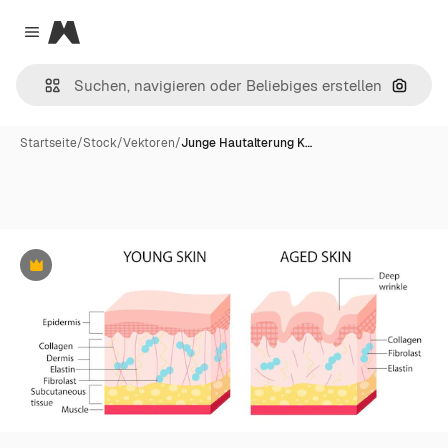
Magnific
Close menu
Nach B
Startseite
/
Stock
/
Vektoren
/
Junge Hautalterung K…
Premium