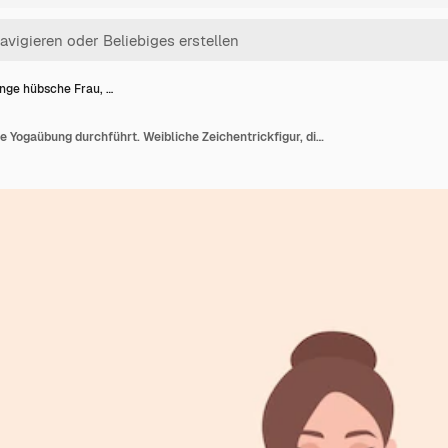
nge hübsche Frau, …
Junge hübsche Frau, die Yogaübung durchführt. Weibliche Zeichentrickfigur, die im Lotussitz sitzt und meditiert. Mädchen mit gekreuzten Beinen isoliert. Bunte flache Illustration.