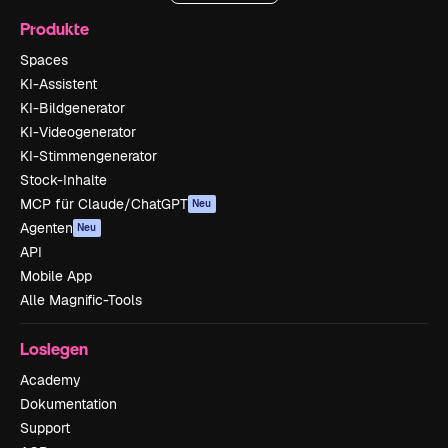
Produkte
Spaces
KI-Assistent
KI-Bildgenerator
KI-Videogenerator
KI-Stimmengenerator
Stock-Inhalte
MCP für Claude/ChatGPT
Neu
Agenten
Neu
API
Mobile App
Alle Magnific-Tools
Loslegen
Academy
Dokumentation
Support