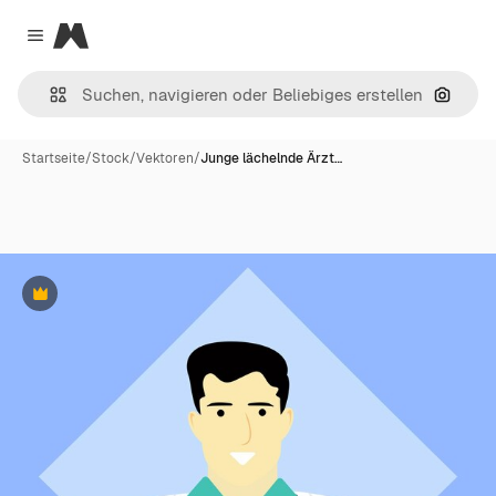
Magnific
Close menu
Nach B
Startseite
/
Stock
/
Vektoren
/
Junge lächelnde Ärzt…
Premium