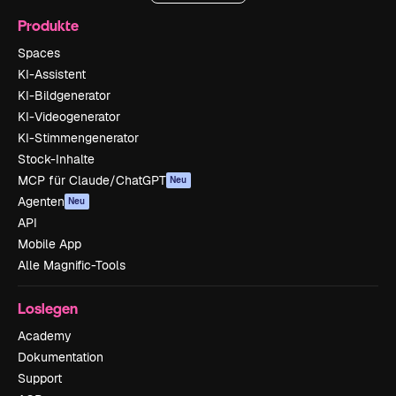
Produkte
Spaces
KI-Assistent
KI-Bildgenerator
KI-Videogenerator
KI-Stimmengenerator
Stock-Inhalte
MCP für Claude/ChatGPT
Neu
Agenten
Neu
API
Mobile App
Alle Magnific-Tools
Loslegen
Academy
Dokumentation
Support