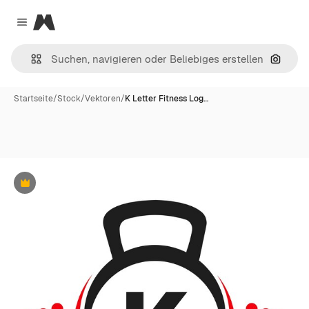
Magnific
Close menu
Nach B
Startseite
/
Stock
/
Vektoren
/
K Letter Fitness Log…
Premium