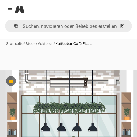
Magnific
Close menu
Nach B
Startseite
/
Stock
/
Vektoren
/
Kaffeebar Café Flat …
Premium