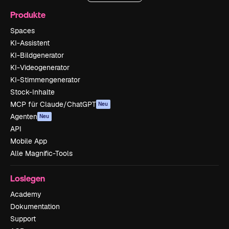
Produkte
Spaces
KI-Assistent
KI-Bildgenerator
KI-Videogenerator
KI-Stimmengenerator
Stock-Inhalte
MCP für Claude/ChatGPT
Neu
Agenten
Neu
API
Mobile App
Alle Magnific-Tools
Loslegen
Academy
Dokumentation
Support