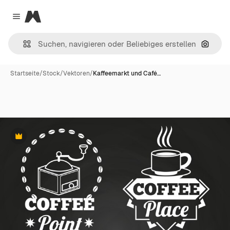
Magnific
Close menu
Nach B
Startseite
/
Stock
/
Vektoren
/
Kaffeemarkt und Café…
Premium