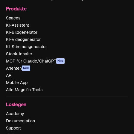
Produkte
Spaces
KI-Assistent
KI-Bildgenerator
KI-Videogenerator
KI-Stimmengenerator
Stock-Inhalte
MCP für Claude/ChatGPT
Neu
Agenten
Neu
API
Mobile App
Alle Magnific-Tools
Loslegen
Academy
Dokumentation
Support