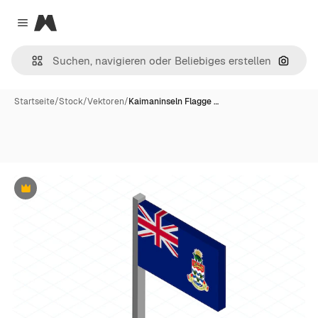
Magnific
Close menu
Nach B
Startseite
/
Stock
/
Vektoren
/
Kaimaninseln Flagge …
Premium