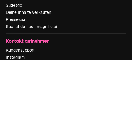
Slidesgo
Deine Inhalte verkaufen
Pressesaal
Suchst du nach magnific.ai
Kontakt aufnehmen
Kundensupport
Instagram
YouTube
LinkedIn
TikTok
Discord
X
Reddit
Copyright © 2010-
2026
Freepik Company S.L.U.
Alle Rechte vorbehalten
.