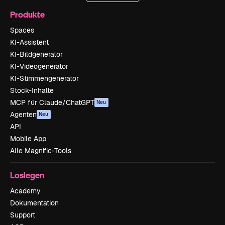
Produkte
Spaces
KI-Assistent
KI-Bildgenerator
KI-Videogenerator
KI-Stimmengenerator
Stock-Inhalte
MCP für Claude/ChatGPT
Neu
Agenten
Neu
API
Mobile App
Alle Magnific-Tools
Loslegen
Academy
Dokumentation
Support