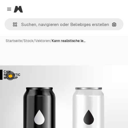
Magnific
Close menu
Nach B
Startseite
/
Stock
/
Vektoren
/
Kann realistische le…
Premium