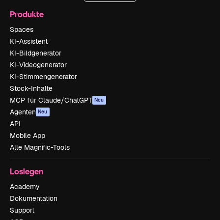
Produkte
Spaces
KI-Assistent
KI-Bildgenerator
KI-Videogenerator
KI-Stimmengenerator
Stock-Inhalte
MCP für Claude/ChatGPT
Neu
Agenten
Neu
API
Mobile App
Alle Magnific-Tools
Loslegen
Academy
Dokumentation
Support