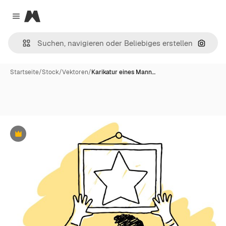
Magnific
Close menu
Nach B
Startseite
/
Stock
/
Vektoren
/
Karikatur eines Mann…
Premium