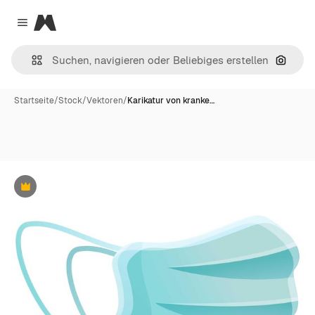
Magnific
Close menu
Nach B
Startseite
/
Stock
/
Vektoren
/
Karikatur von kranke…
Premium