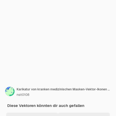
Karikatur von kranken medizinischen Masken-Vektor-Ikonen für Webdesign, isoliert auf weißem Hintergrund
nsit0108
Diese Vektoren könnten dir auch gefallen