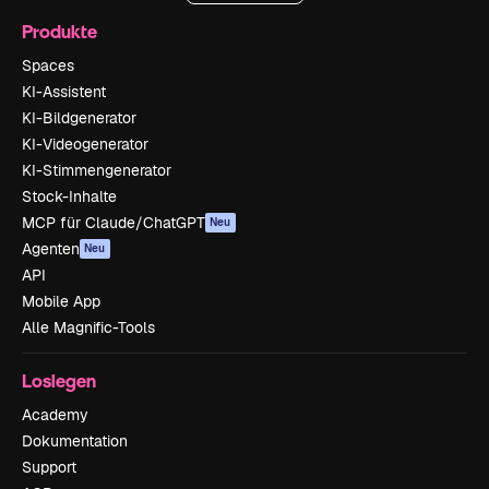
Produkte
Spaces
KI-Assistent
KI-Bildgenerator
KI-Videogenerator
KI-Stimmengenerator
Stock-Inhalte
MCP für Claude/ChatGPT
Neu
Agenten
Neu
API
Mobile App
Alle Magnific-Tools
Loslegen
Academy
Dokumentation
Support