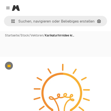
Magnific
Close menu
Nach B
Startseite
/
Stock
/
Vektoren
/
Karikaturhirnidee kr…
Premium