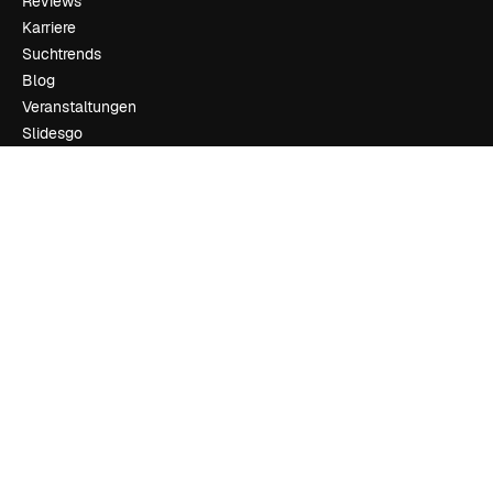
Reviews
Karriere
Suchtrends
Blog
Veranstaltungen
Slidesgo
Deine Inhalte verkaufen
Pressesaal
Suchst du nach magnific.ai
Kontakt aufnehmen
Kundensupport
Instagram
YouTube
LinkedIn
TikTok
Discord
X
Reddit