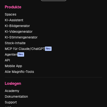
Produkte
Spaces
KI-Assistent
KI-Bildgenerator
KI-Videogenerator
KI-Stimmengenerator
Stock-Inhalte
MCP für Claude/ChatGPT
Neu
Agenten
Neu
API
Mobile App
Alle Magnific-Tools
Loslegen
Academy
Dokumentation
Support