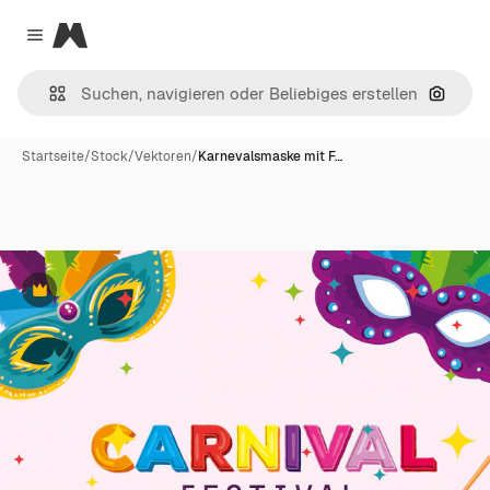
Magnific
Close menu
Nach B
Startseite
/
Stock
/
Vektoren
/
Karnevalsmaske mit F…
Premium