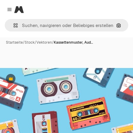
Magnific
Close menu
Nach B
Startseite
/
Stock
/
Vektoren
/
Kassettenmuster, Aud…
Premium