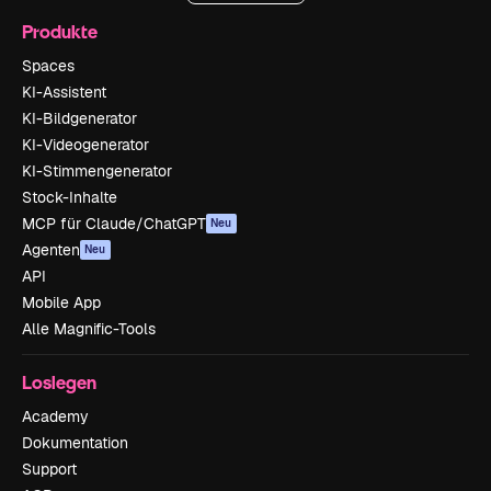
Produkte
Spaces
KI-Assistent
KI-Bildgenerator
KI-Videogenerator
KI-Stimmengenerator
Stock-Inhalte
MCP für Claude/ChatGPT
Neu
Agenten
Neu
API
Mobile App
Alle Magnific-Tools
Loslegen
Academy
Dokumentation
Support