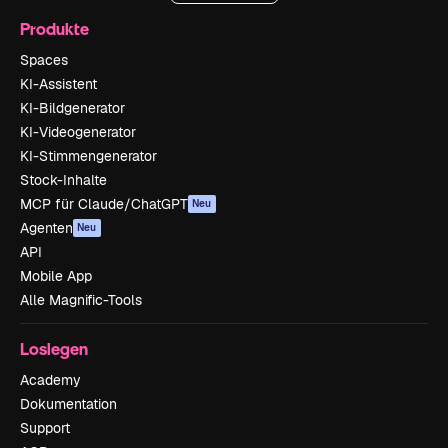
Produkte
Spaces
KI-Assistent
KI-Bildgenerator
KI-Videogenerator
KI-Stimmengenerator
Stock-Inhalte
MCP für Claude/ChatGPT
Neu
Agenten
Neu
API
Mobile App
Alle Magnific-Tools
Loslegen
Academy
Dokumentation
Support