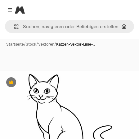
Magnific
Close menu
Nach B
Startseite
/
Stock
/
Vektoren
/
Katzen-Vektor-Linie-…
Premium