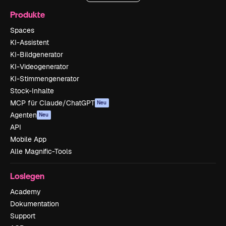
Produkte
Spaces
KI-Assistent
KI-Bildgenerator
KI-Videogenerator
KI-Stimmengenerator
Stock-Inhalte
MCP für Claude/ChatGPT
Neu
Agenten
Neu
API
Mobile App
Alle Magnific-Tools
Loslegen
Academy
Dokumentation
Support