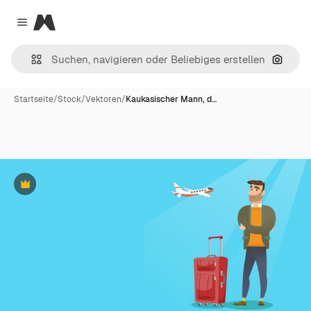
Magnific
Close menu
Nach B
Startseite
/
Stock
/
Vektoren
/
Kaukasischer Mann, d…
Premium