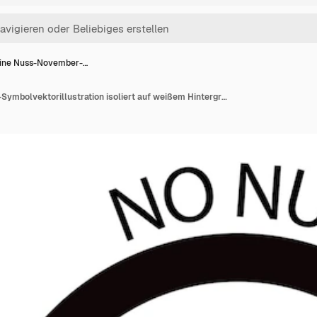
ine Nuss-November-…
Keine Nuss-November-Symbolvektorillustration isoliert auf weißem Hintergrund