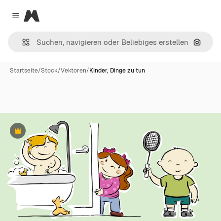
Magnific
Close menu
Nach B
Startseite
/
Stock
/
Vektoren
/
Kinder, Dinge zu tun
Premium