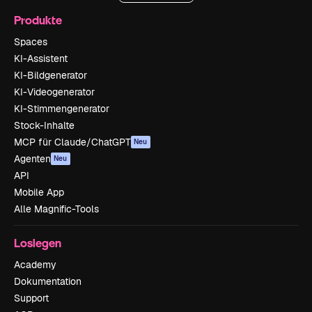
Produkte
Spaces
KI-Assistent
KI-Bildgenerator
KI-Videogenerator
KI-Stimmengenerator
Stock-Inhalte
MCP für Claude/ChatGPT
Neu
Agenten
Neu
API
Mobile App
Alle Magnific-Tools
Loslegen
Academy
Dokumentation
Support