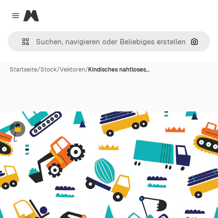
Magnific
Close menu
Nach B
Startseite
/
Stock
/
Vektoren
/
Kindisches nahtloses…
Premium