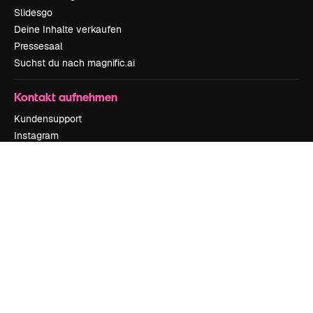
Slidesgo
Deine Inhalte verkaufen
Pressesaal
Suchst du nach magnific.ai
Kontakt aufnehmen
Kundensupport
Instagram
YouTube
LinkedIn
TikTok
Discord
X
Reddit
Copyright © 2010-
2026
Freepik Company S.L.U.
Alle Rechte vorbehalten
.