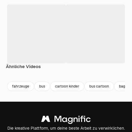
Ähnliche Videos
Premium
Premium
Premium
Premium
fahrzeuge
bus
cartoon kinder
bus cartoon
bagger
Die kreative Plattform, um deine beste Arbeit zu verwirklichen.