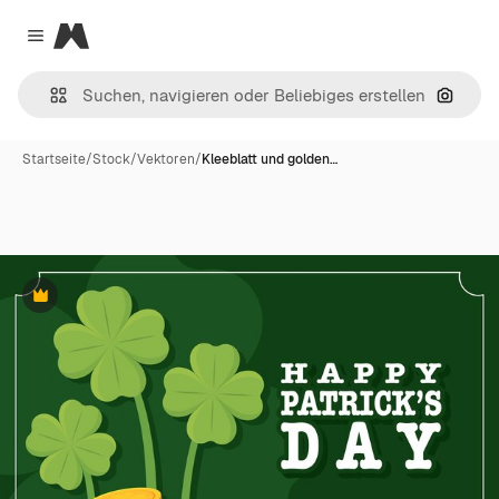
Magnific
Close menu
Nach B
Startseite
/
Stock
/
Vektoren
/
Kleeblatt und golden…
Premium