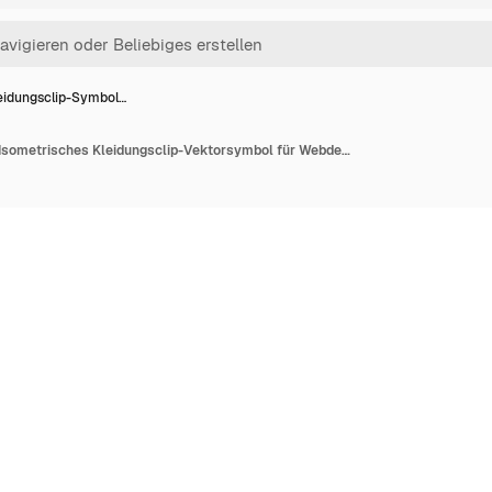
eidungsclip-Symbol…
Kleidungsclip-Symbol Isometrisches Kleidungsclip-Vektorsymbol für Webdesign isoliert auf weißem Hintergrund