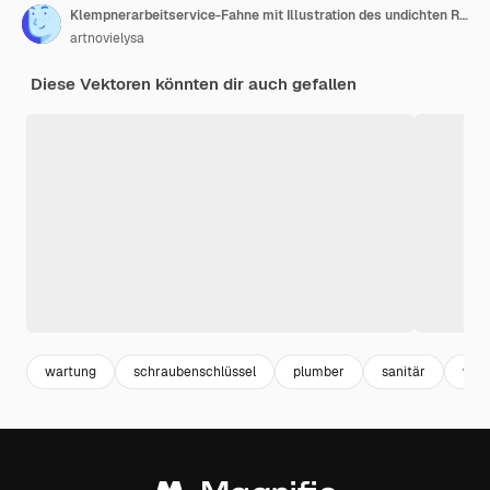
Klempnerarbeitservice-Fahne mit Illustration des undichten Rohres
artnovielysa
Diese Vektoren könnten dir auch gefallen
wartung
schraubenschlüssel
plumber
sanitär
wer