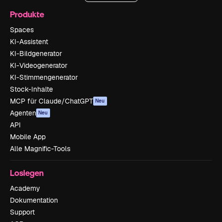
Produkte
Spaces
KI-Assistent
KI-Bildgenerator
KI-Videogenerator
KI-Stimmengenerator
Stock-Inhalte
MCP für Claude/ChatGPT
Neu
Agenten
Neu
API
Mobile App
Alle Magnific-Tools
Loslegen
Academy
Dokumentation
Support