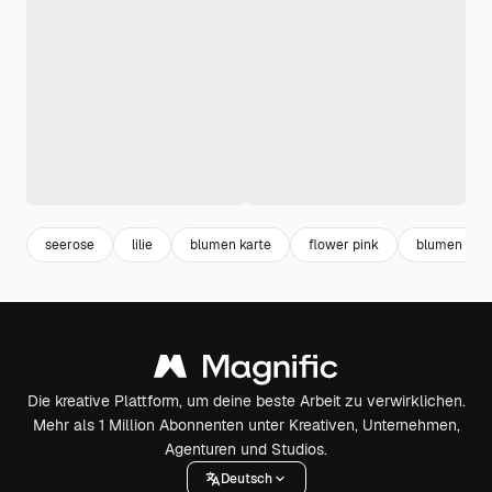
seerose
lilie
blumen karte
flower pink
blumen einl
Die kreative Plattform, um deine beste Arbeit zu verwirklichen.
Mehr als 1 Million Abonnenten unter Kreativen, Unternehmen,
Agenturen und Studios.
Deutsch