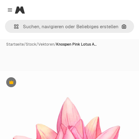
Magnific
Close menu
Nach B
Startseite
/
Stock
/
Vektoren
/
Knospen Pink Lotus A…
Premium