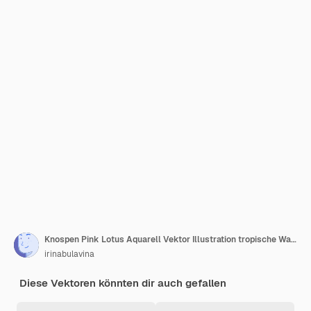
Knospen Pink Lotus Aquarell Vektor Illustration tropische Wasserlilie und grün Blätter auf isolierten Hintergrund Hand gezeichnet Blumen für Einladungen Druck und Design
irinabulavina
Diese Vektoren könnten dir auch gefallen