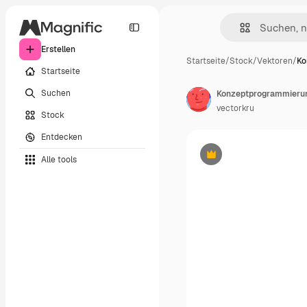
Erstellen
Startseite
/
Stock
/
Vektoren
/
Ko
Startseite
Suchen
Konzeptprogrammierun
vectorkru
Stock
Entdecken
Alle tools
Premium