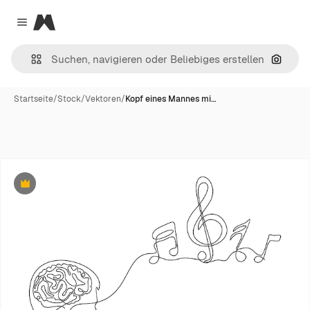
Magnific
Close menu
Nach B
Startseite
/
Stock
/
Vektoren
/
Kopf eines Mannes mi…
Premium