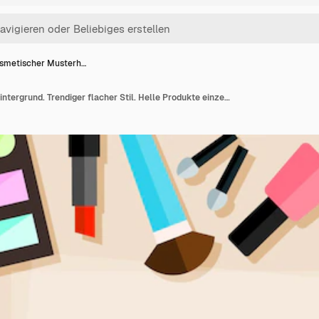
smetischer Musterh…
Kosmetischer Musterhintergrund. Trendiger flacher Stil. Helle Produkte einzeln auf stilvoller beiger Abdeckung für den Einsatz im Design. Karte, Einladung, Plakat, Bannervorlage.