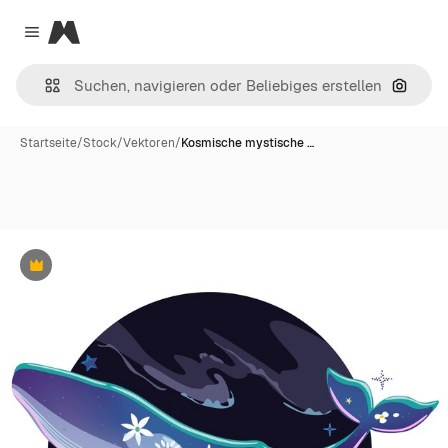
Magnific
Close menu
Nach B
Startseite
/
Stock
/
Vektoren
/
Kosmische mystische …
Premium