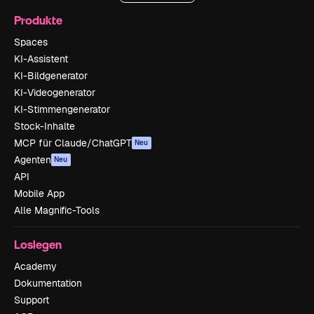
Produkte
Spaces
KI-Assistent
KI-Bildgenerator
KI-Videogenerator
KI-Stimmengenerator
Stock-Inhalte
MCP für Claude/ChatGPT
Neu
Agenten
Neu
API
Mobile App
Alle Magnific-Tools
Loslegen
Academy
Dokumentation
Support