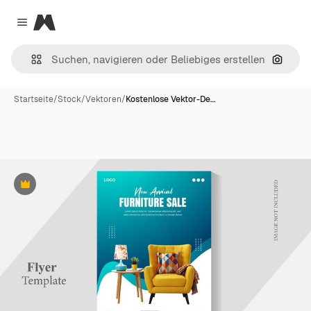
Magnific
Close menu
Nach B
Startseite
/
Stock
/
Vektoren
/
Kostenlose Vektor-De…
Premium