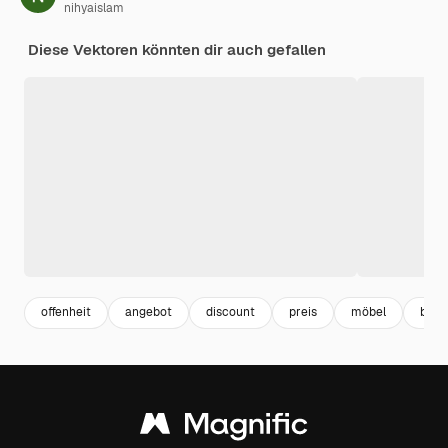
nihyaislam
Diese Vektoren könnten dir auch gefallen
offenheit
angebot
discount
preis
möbel
busin