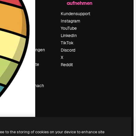
aufnehmen
Preise
Über uns
Kundensupport
Reviews
Instagram
Karriere
YouTube
ärung
Suchtrends
LinkedIn
Blog
TikTok
Veranstaltungen
Discord
um
Slidesgo
X
Deine Inhalte
Reddit
verkaufen
Pressesaal
Suchst du nach
magnific.ai
ree to the storing of cookies on your device to enhance site