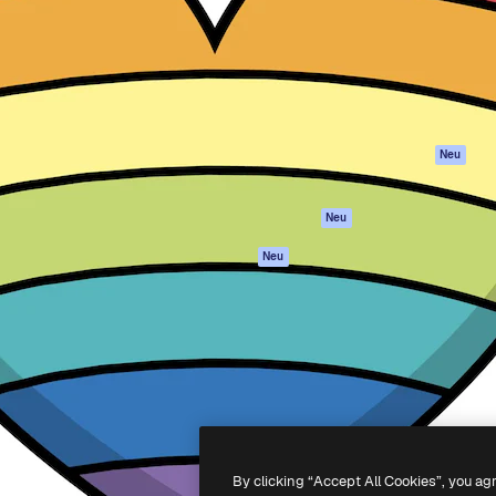
attform, um deine beste
Spaces
Academy
klichen. Mehr als 1 Million
KI-Assistent
Dokumentation
er Kreativen, Unternehmen,
KI-Bildgenerator
Support
Studios.
KI-Videogenerator
AGB
KI-
Datenschutzerkl
Stimmengenerator
Originale
Neu
Stock-Inhalte
Cookie-Richtlinie
MCP für
Vertrauenszentr
Neu
Claude/ChatGPT
Partner
Agenten
Neu
Unternehmen
API
Mobile App
Alle Magnific-Tools
-
2026
Freepik Company S.L.U.
Alle Rechte vorbehalten
.
By clicking “Accept All Cookies”, you ag