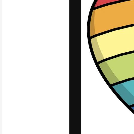
Die kreative Pl
Arbeit zu verwir
Abonnenten unt
Agenturen und 
Deutsch
Copyright © 2010