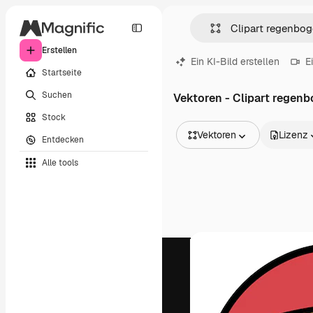
Erstellen
Ein KI-Bild erstellen
E
Startseite
Suchen
Vektoren - Clipart regen
Stock
Vektoren
Lizenz
Entdecken
Alle Bilder
Alle tools
Vektoren
Illustrationen
Fotos
PSD
Vorlagen
Mockups
Videos
Filmmaterial
Motion Graphics
Videovorlagen
Icons
3D-Modelle
Schriftarten