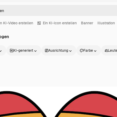
in KI-Video erstellen
Ein KI-Icon erstellen
Banner
Illustration
bogen
KI-generiert
Ausrichtung
Farbe
Leut
Produkte
Loslegen