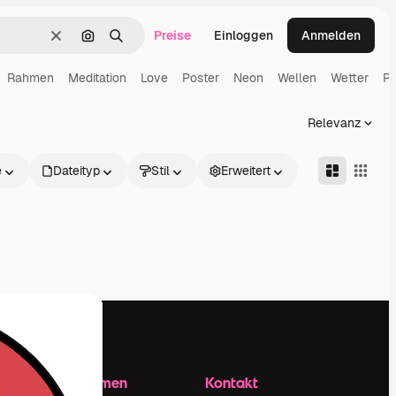
Preise
Einloggen
Anmelden
Löschen
Nach Bild suchen
Suchen
Rahmen
Meditation
Love
Poster
Neon
Wellen
Wetter
Pu
Relevanz
e
Dateityp
Stil
Erweitert
Unternehmen
Kontakt