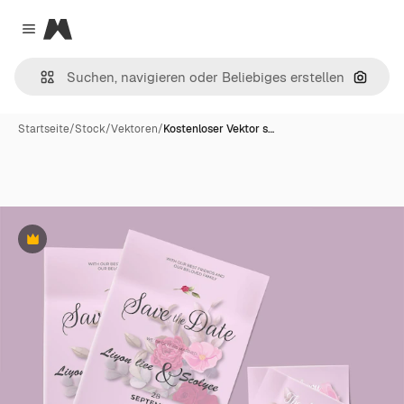
Magnific
Close menu
Nach B
Startseite
/
Stock
/
Vektoren
/
Kostenloser Vektor s…
Premium