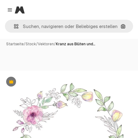
Magnific
Close menu
Nach B
Startseite
/
Stock
/
Vektoren
/
Kranz aus Blüten und…
Premium