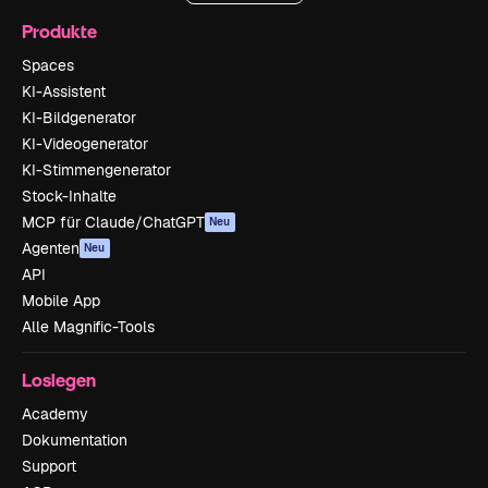
Produkte
Spaces
KI-Assistent
KI-Bildgenerator
KI-Videogenerator
KI-Stimmengenerator
Stock-Inhalte
MCP für Claude/ChatGPT
Neu
Agenten
Neu
API
Mobile App
Alle Magnific-Tools
Loslegen
Academy
Dokumentation
Support