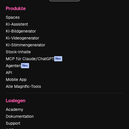
Produkte
Spaces
KI-Assistent
KI-Bildgenerator
KI-Videogenerator
KI-Stimmengenerator
Stock-Inhalte
MCP für Claude/ChatGPT
Neu
Agenten
Neu
API
Mobile App
Alle Magnific-Tools
Loslegen
Academy
Dokumentation
Support