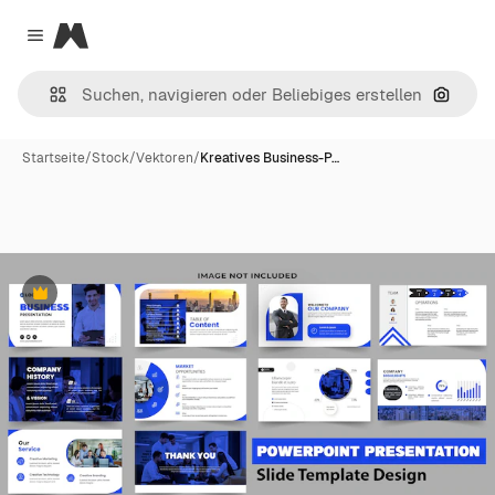
Magnific
Close menu
Nach B
Startseite
/
Stock
/
Vektoren
/
Kreatives Business-P…
Premium