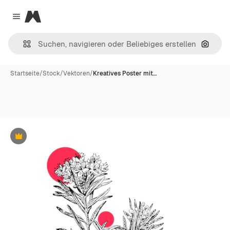
Magnific
Close menu
Nach B
Startseite
/
Stock
/
Vektoren
/
Kreatives Poster mit…
Premium