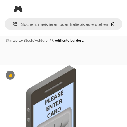
Magnific
Close menu
Nach B
Startseite
/
Stock
/
Vektoren
/
Kreditkarte bei der …
Premium