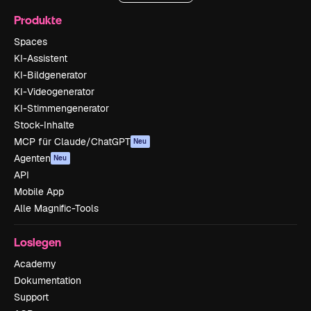
Produkte
Spaces
KI-Assistent
KI-Bildgenerator
KI-Videogenerator
KI-Stimmengenerator
Stock-Inhalte
MCP für Claude/ChatGPT
Neu
Agenten
Neu
API
Mobile App
Alle Magnific-Tools
Loslegen
Academy
Dokumentation
Support