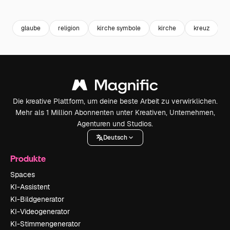
Premium
Premium
Premium
Premium
glaube
religion
kirche symbole
kirche
kreuz
b
Die kreative Plattform, um deine beste Arbeit zu verwirklichen.
Mehr als 1 Million Abonnenten unter Kreativen, Unternehmen,
Agenturen und Studios.
Deutsch
Produkte
Spaces
KI-Assistent
KI-Bildgenerator
KI-Videogenerator
KI-Stimmengenerator