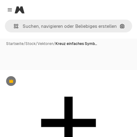
Magnific
Close menu
Nach B
Startseite
/
Stock
/
Vektoren
/
Kreuz einfaches Symb…
Premium