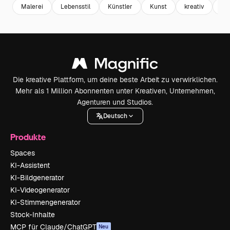
Malerei
Lebensstil
Künstler
Kunst
kreativ
Ma
Die kreative Plattform, um deine beste Arbeit zu verwirklichen.
Mehr als 1 Million Abonnenten unter Kreativen, Unternehmen,
Agenturen und Studios.
Deutsch
Produkte
Spaces
KI-Assistent
KI-Bildgenerator
KI-Videogenerator
KI-Stimmengenerator
Stock-Inhalte
MCP für Claude/ChatGPT
Neu