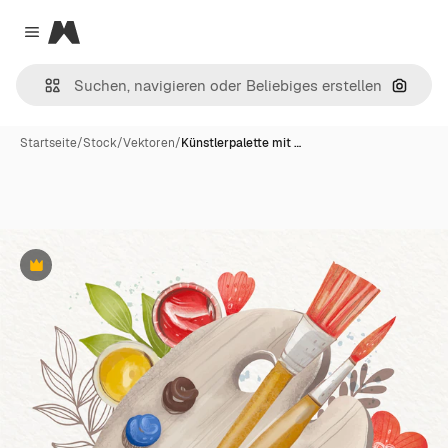
Magnific
Close menu
Nach B
Startseite
/
Stock
/
Vektoren
/
Künstlerpalette mit …
Premium