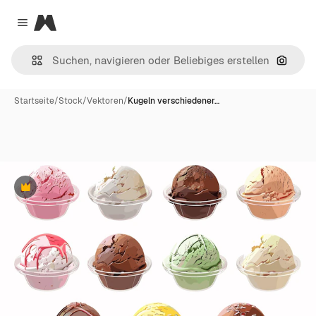
Magnific
Close menu
Nach B
Startseite
/
Stock
/
Vektoren
/
Kugeln verschiedener…
Premium