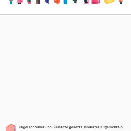
Kugelschreiber und Bleistifte gesetzt. Isolierter Kugelschreiber und Füllfederhalter, Marker, Zeichnungsstiftsammlung. Geschäftsbüro oder Schulbildung Briefpapier Vektor-Illustration