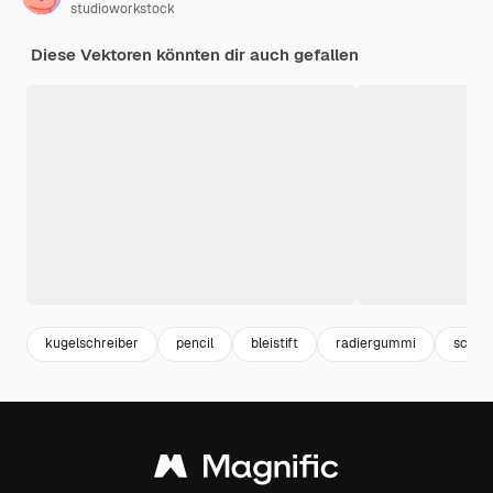
studioworkstock
Diese Vektoren könnten dir auch gefallen
kugelschreiber
pencil
bleistift
radiergummi
schre