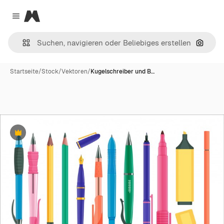
Magnific
Close menu
Nach B
Startseite
/
Stock
/
Vektoren
/
Kugelschreiber und B…
Premium