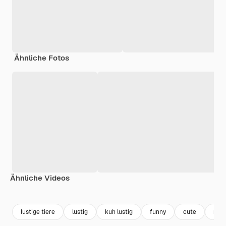
Ähnliche Fotos
Ähnliche Videos
Premium
Premium
Generiert von KI
Premium
Premium
Generiert v
lustige tiere
lustig
kuh lustig
funny
cute
nied