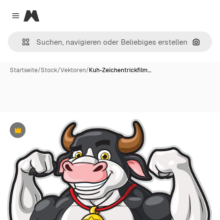
Magnific
Close menu
Nach B
Startseite
/
Stock
/
Vektoren
/
Kuh-Zeichentrickfilm…
Premium