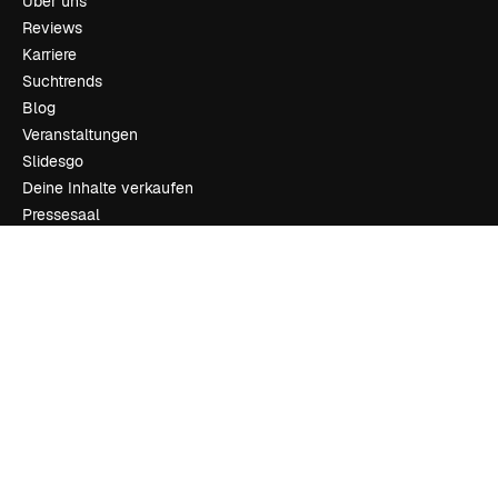
Über uns
Reviews
Karriere
Suchtrends
Blog
Veranstaltungen
Slidesgo
Deine Inhalte verkaufen
Pressesaal
Suchst du nach magnific.ai
Kontakt aufnehmen
Kundensupport
Instagram
YouTube
LinkedIn
TikTok
Discord
X