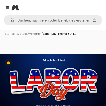
Magnific
Close menu
Nach B
Startseite
/
Stock
/
Vektoren
/
Labor Day-Thema 3D-T…
Premium